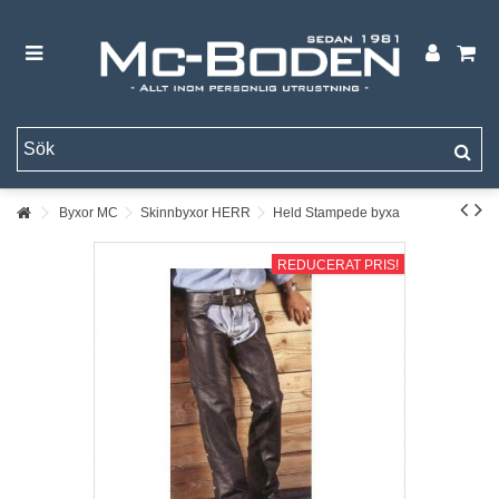
Byxor MC
Skinnbyxor HERR
Held Stampede byxa
REDUCERAT PRIS!